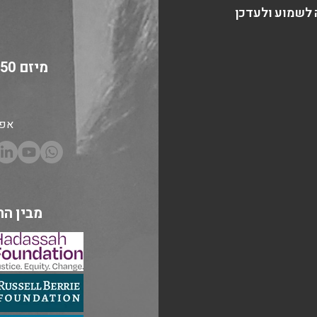
לשמוע ולעדכן
אפש
מבין הת