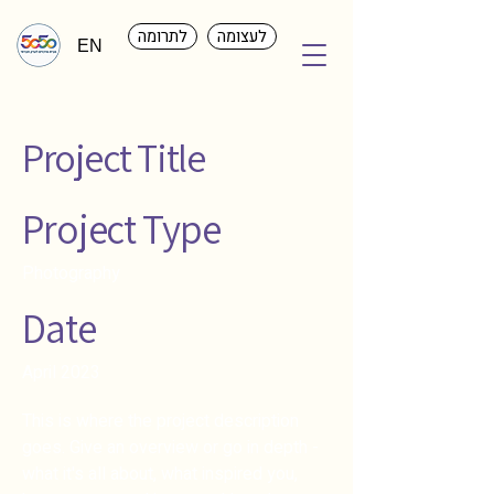
לעצומה
לתרומה
EN
Project Title
Project Type
Photography
Date
April 2023
This is where the project description
goes. Give an overview or go in depth -
what it's all about, what inspired you,