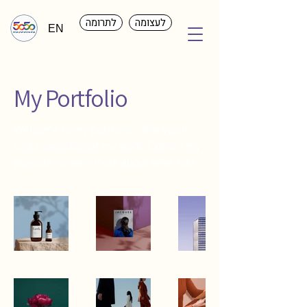
לעצומה
לתרומה
EN
My Portfolio
Welcome to my portfolio. Here you’ll
find a selection of my work. Explore my
projects to learn more about what I do.