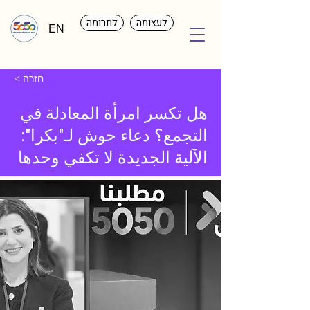
לעצומה
לתרומה
EN
< חזרה
هل تكسر امرأة المعادلة في
التجمع؟ دعاء حوش لـ"بكرا":
الآلية الجديدة لا تكفي وحدها