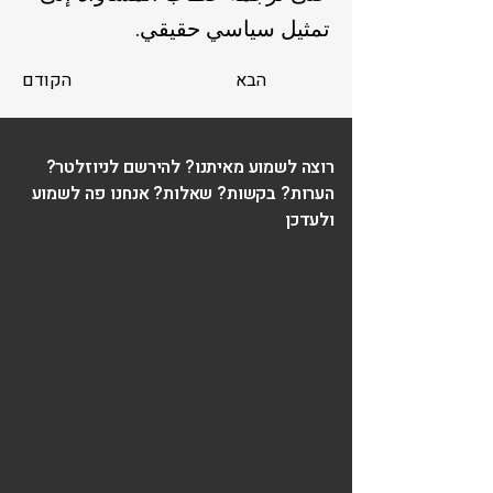
تمثيل سياسي حقيقي.
הבא
הקודם
רוצה לשמוע מאיתנו? להירשם לניוזלטר?
הערות? בקשות? שאלות? אנחנו פה לשמוע
ולעדכן