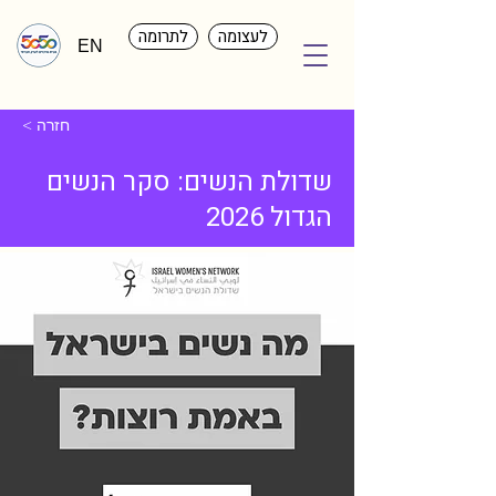
לעצומה
לתרומה
EN
< חזרה
שדולת הנשים: סקר הנשים
הגדול 2026