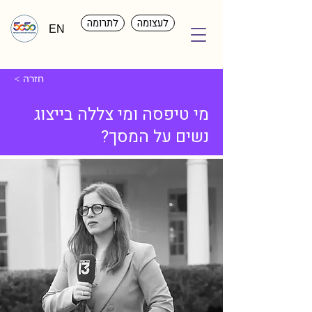
לעצומה
לתרומה
EN
< חזרה
מי טיפסה ומי צללה בייצוג
נשים על המסך?