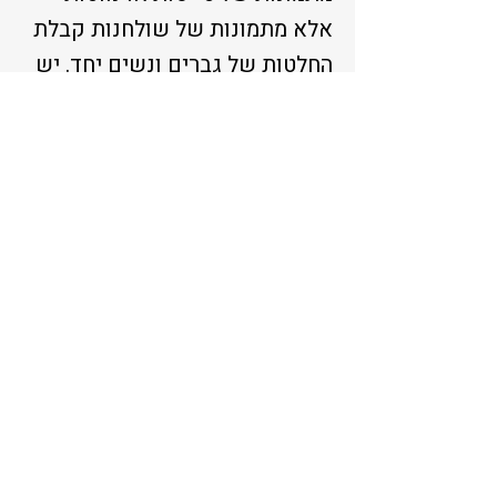
אלא מתמונות של שולחנות קבלת
החלטות של גברים ונשים יחד. יש
לנו מדינה לשקם. וזאת המשמרת
שלנו.</p>
<p dir="RTL" class="font_8"
style="text-align: right"><br>
</p>
<p dir="RTL" class="font_8"
style="text-align: right"><a
href="
https://www.themarker.co
m/blogs/2025-06-29/ty-
article/00000197-bc82-de01-
a39f-ffbe6d1c0000">
<u>
לפתיחה באתר דה מרקר</u>