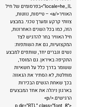
locale=he_IL">
בפרסומים של חיל
האוויר</a> – טייסות, נווטות,
צוותי קרקע ומערך טכני. במבצע
הזה, כמו בכל השנים האחרונות,
חיל האוויר בחר להדגיש לצד
המקצועיות, גם את השותפות:
נשים וגברים יחד, שותפים למבצע
התקיפה באיראן. גם המוסד,
ששומר בדרך כלל על חשאיות
מוחלטת, לא הסתיר את הגאווה
בכך שאחת הנשים הבכירות
בארגון ניהלה את אחד המבצעים
הרגישים.</p>
<p dir="RTL" class="font_8"