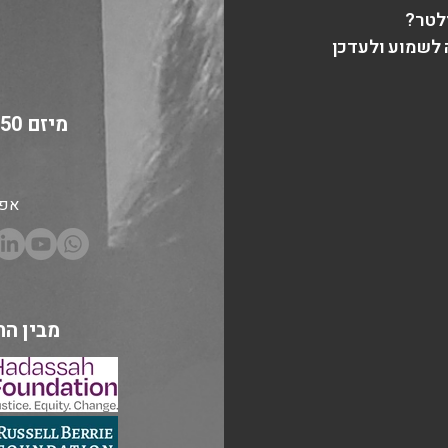
לטר?
לשמוע ולעדכן
אפש
מבין הת