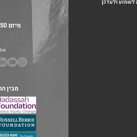
לשמוע ולעדכן
אפש
מבין הת