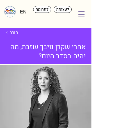
לעצומה
לתרומה
EN
< חזרה
אחרי שקרן נויבך עוזבת, מה
יהיה בסדר היום?