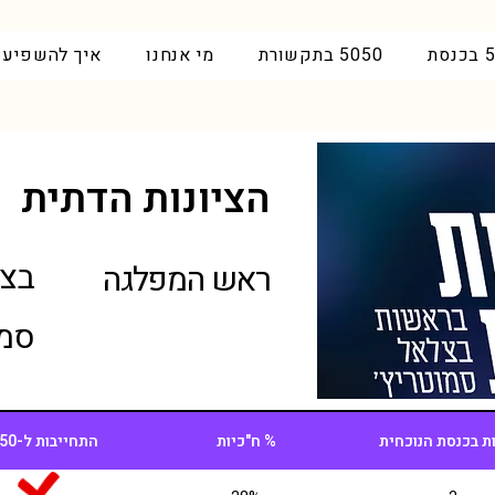
סת
5050 בתקשורת
מי אנחנו
איך להשפיע
הציונות הדתית
בצ
ראש המפלגה
סמו
ת בכנסת הנוכחית
% ח"כיות
התחייבות ל-5050