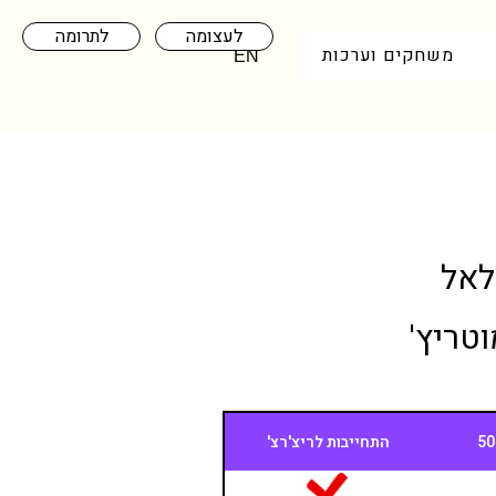
לעצומה
לתרומה
משחקים וערכות
EN
לאל
טריץ'
התחייבות לריצ'רצ'