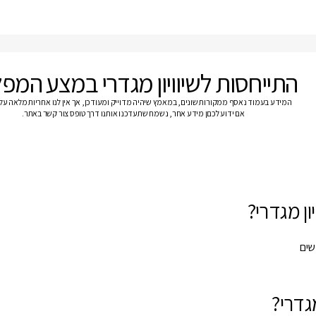
התייחסות לשיוויון מגדרי במצע המפ
המידע בעמוד נאסף ממקורות שונים, במאמץ שיהיה מדוייק ומעודכן, אך אין לנו אחריות מלאה על נ
אם ידוע לכםן מידע אחר, נשמח שתעדכנו אותנו דרך טופס צור קשר באתר.
ון מגדרי?
שים
גדרי?