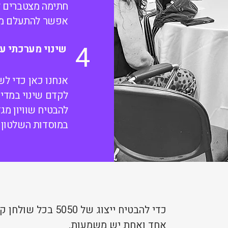
חתימה מצטברים ל
אפשר להתעלם ממ
4
שינוי מערכתי ע
אנחנו כאן כדי ל
לקדם שינוי במדיני
להבטיח שוויון מג
במוסדות השלטון 
כדי להבטיח ייצוג של 050
אחד ואחת יש משמעות.