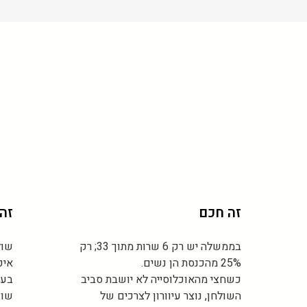
 במוקדי קבלת ההחלטות?
זה 
בממשלה יש רק 6 שרות מתוך 33; רק
שול
25% מהכנסת הן נשים.
איכ
כשחצי מהאוכלוסייה לא יושבת סביב
בעו
השולחן, נוצר עיוורון לצרכים של
שוו