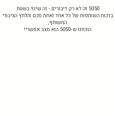
5050 זה לא רק דיבורים - זה שינוי בשטח.
בזכות השותפות של כל אחד ואחת מכם והלחץ הציבורי
המשותף,
הוכחנו ש-5050 הוא מצב אפשרי!
היסטוריה בפרס ישראל
5050 ב
רות
לראשונה מאז קום המדינה, הגענו
שינ
לייצוג של 50% נשים בפרס ישראל,
תרב
אחרי שבשנה הקודמת קיבלו את הפרס
יותר
2 נשים בלבד ו-13 גברים.
הצי
הוכחנו שבעקבות דרישה לשוויון,
גבר
המערכת מתיישרת.
משו