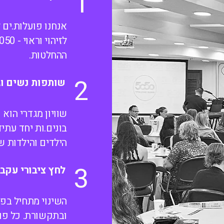
1
אנחנו פועלות.ים 
ההחלטות.
2
שותפות נשים וג
שוויון מגדרי הוא ע
בונים.ות יחד עתיד
הילדים והילדות של
3
לחץ ציבורי עקבי
השינוי מתחיל בפ
ובתקשורת. כל פו