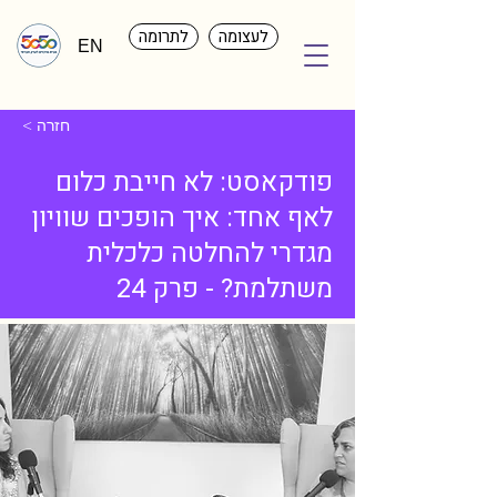
לעצומה
לתרומה
EN
< חזרה
פודקאסט: לא חייבת כלום
לאף אחד: איך הופכים שוויון
מגדרי להחלטה כלכלית
משתלמת? - פרק 24